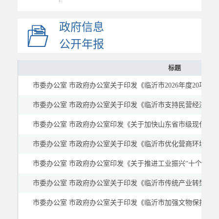
决策公开
人事信息
政府信息
规划计划
公开年报
政府工作报告
标题
统计信息
市委办公室 市政府办公室关于印发《临沂市2026年度20项
财政信息
政府采购
市委办公室 市政府办公室关于印发《临沂市支持民营经济高
价格与收费
市委办公室 市政府办公室印发《关于加快山东省市级现代水网示
行政许可和其他对外管...
市委办公室 市政府办公室关于印发《临沂市优化营商环境若
行政权力
市委办公室 市政府办公室印发《关于推进工业振兴“十个一批
重要部署执行公开
重点领域
市委办公室 市政府办公室关于印发《临沂市传统产业转型升级工作方案
建议提案
市委办公室 市政府办公室关于印发《临沂市加强文物保护利
公示公告