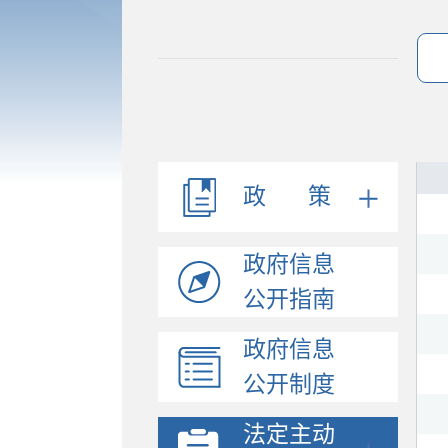
法规文件
机构职能
会议公开
决策公开
政 策
人事信息
规划计划
政府信息
政府工作报告
统计信息
公开指南
财政信息
政府信息
政府采购
公开制度
价格与收费
行政许可和其他对外管...
法定主动