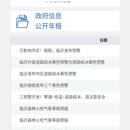
公共文化体育
应急管理
政府信息
应急救援
公开年报
应急预案
标题
基本信息
已影响市区！刚刚，临沂发布预警
预警信息
救援信息
临沂升级道路结冰黄色预警为道路结冰橙色预警
国资国企
临沂发布市区道路结冰黄色预警
市场监管
临沂继续发布三个黄色预警
慈善信息
三预警齐发！寒潮+低温+道路结冰，请注意安全
建议提案
公示公告
临沂森林火险气象等级预报
临沂森林火险气象等级预报