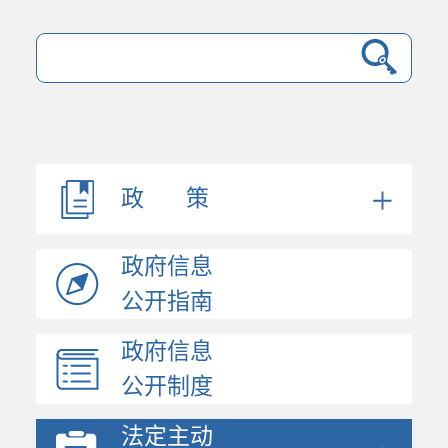
法规文件
机构职能
会议公开
决策公开
政 策
人事信息
规划计划
政府信息
政府工作报告
统计信息
公开指南
财政信息
政府信息
政府采购
公开制度
价格与收费
行政许可和其他对外管...
法定主动