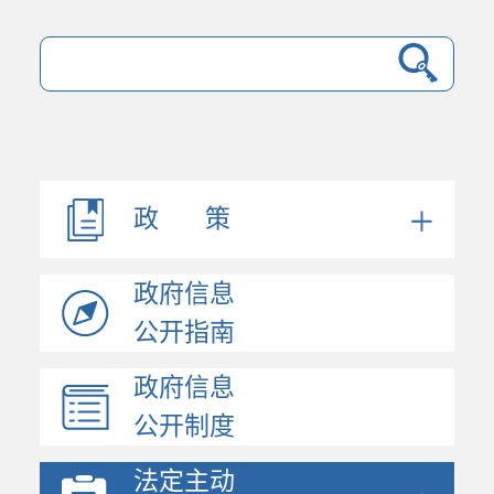
法规文件
机构职能
会议公开
决策公开
政 策
人事信息
规划计划
政府信息
政府工作报告
统计信息
公开指南
财政信息
政府信息
政府采购
公开制度
价格与收费
行政许可和其他对外管...
法定主动