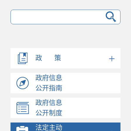
法规文件
机构职能
会议公开
决策公开
政 策
人事信息
规划计划
政府信息
政府工作报告
统计信息
公开指南
财政信息
政府信息
政府采购
公开制度
价格与收费
行政许可和其他对外管...
法定主动