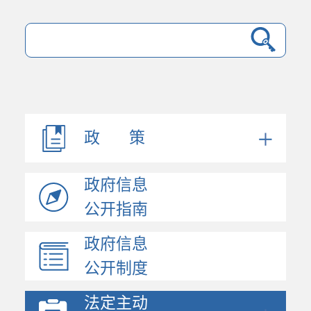
法规文件
机构职能
会议公开
决策公开
政 策
人事信息
规划计划
政府信息
政府工作报告
统计信息
公开指南
财政信息
政府信息
政府采购
公开制度
价格与收费
行政许可和其他对外管...
法定主动