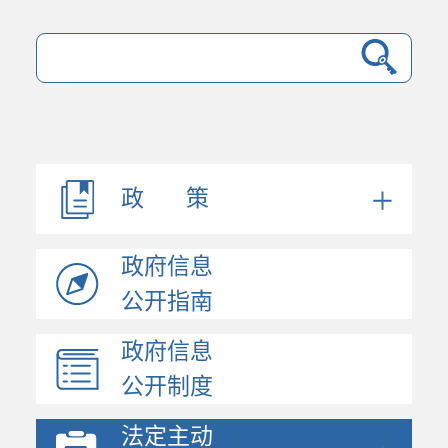
法规文件
机构职能
会议公开
决策公开
政 策
人事信息
规划计划
政府信息
政府工作报告
统计信息
公开指南
财政信息
政府信息
政府采购
公开制度
价格与收费
行政许可和其他对外管...
法定主动