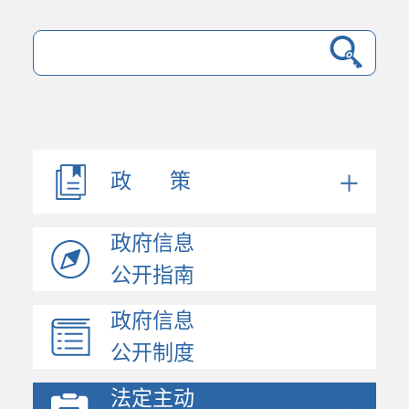
法规文件
机构职能
会议公开
决策公开
政 策
人事信息
规划计划
政府信息
政府工作报告
统计信息
公开指南
财政信息
政府信息
政府采购
公开制度
价格与收费
行政许可和其他对外管...
法定主动