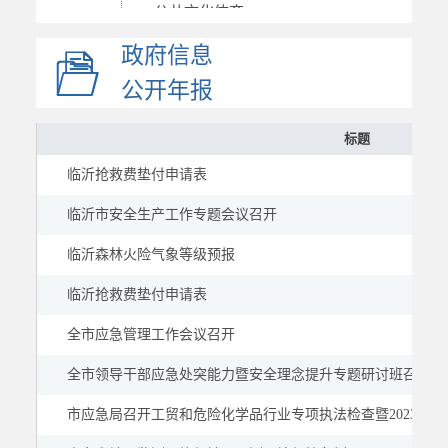
公共文化体育
应急管理
政府信息
应急救援
公开年报
应急预案
标题
基本信息
临沂抢救费垫付申请表
预警信息
救援信息
临沂市安全生产工作专题会议召开
国资国企
临沂森林火险气象等级预报
市场监管
临沂抢救费垫付申请表
慈善信息
全市应急管理工作会议召开
建议提案
公示公告
全市领导干部应急处突能力暨安全理念提升专题研讨班召开
市应急局召开工贸和危险化学品行业专项执法检查暨2023年全市