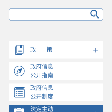
法规文件
机构职能
会议公开
决策公开
政 策
人事信息
规划计划
政府信息
政府工作报告
统计信息
公开指南
财政信息
政府信息
政府采购
公开制度
价格与收费
行政许可和其他对外管...
法定主动