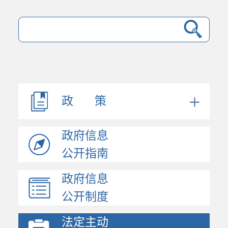
法规文件
机构职能
会议公开
决策公开
政 策
人事信息
规划计划
政府信息
政府工作报告
统计信息
公开指南
财政信息
政府信息
政府采购
公开制度
价格与收费
行政许可和其他对外管...
法定主动