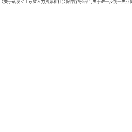
《关于转发＜山东省人力资源和社会保障厅等5部门关于进一步统一失业保险