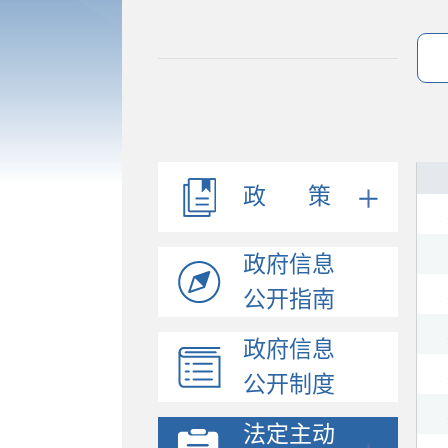
法规文件
机构职能
会议公开
决策公开
政 策
人事信息
规划计划
政府信息
政府工作报告
统计信息
公开指南
财政信息
政府信息
政府采购
公开制度
价格与收费
行政许可和其他对外管...
法定主动