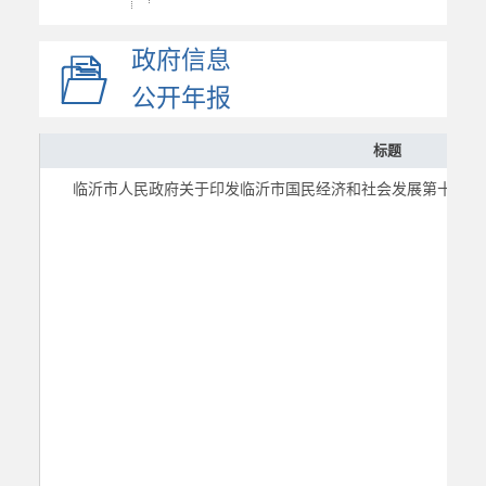
专项规划
政府信息
区域规划
国土空间规划
公开年报
部门计划总结
标题
政府工作报告
临沂市人民政府关于印发临沂市国民经济和社会发展第十四个五年规
统计信息
财政信息
政府采购
价格与收费
行政许可和其他对外管...
行政权力
重要部署执行公开
重点领域
建议提案