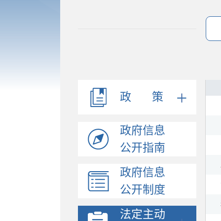
法规文件
机构职能
会议公开
决策公开
政 策
人事信息
规划计划
政府信息
政府工作报告
统计信息
公开指南
财政信息
政府信息
政府采购
公开制度
价格与收费
行政许可和其他对外管...
法定主动