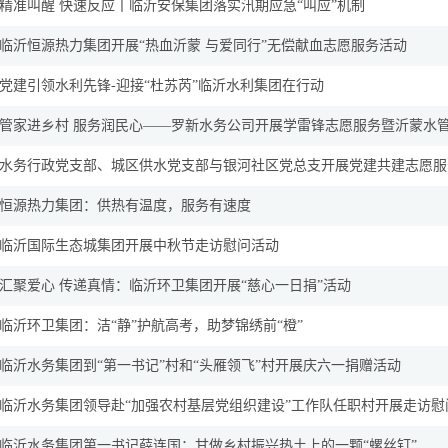
精准叫醒 快速反应丨临沂安保集团落实汛期应急“叫应”机制
临沂恒源热力集团开展“热血沂蒙 与爱同行”无偿献血志愿服务活动
党建引领水利先锋-迎接“杜苏芮”临沂水利集团在行动
管家进乡村 服务润民心——罗新水务公司开展学雷锋志愿服务暨沂蒙水
水务行政党支部、城区供水党支部与银河社区党总支开展党建共建志愿服
恒源热力集团：供热有温度，服务有速度
临沂国际生态城集团开展中秋节走访慰问活动
汇聚爱心 传递真情：临沂环卫集团开展“慈心一日捐”活动
临沂环卫集团：洁“静”护航高考，助梦锦绣前“橙”
临沂水务集团到“第一书记”村和“头雁领飞”村开展庆六一捐赠活动
临沂水务集团领导赴“加强农村基层党组织建设”工作队任职村开展走访慰
临沂水务集团第一书记薛连国：甘做乡村振兴热土上的一颗“螺丝钉”