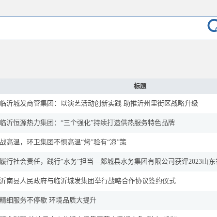
标题
临沂城发商管集团：以演艺活动创新实践 助推沂州里街区战略升级
临沂恒源热力集团：“三个强化”持续打造供热服务特色品牌
战高温，环卫集团不惧高温“烤”验有“凉”策
履行社会责任，践行“水务”担当—郯城县水务集团有限公司获评2023山
沂南县人民政府与临沂城发集团举行战略合作协议签约仪式
精细服务不停歇 环境品质大提升