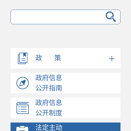
法规文件
机构职能
会议公开
决策公开
政 策
人事信息
规划计划
政府信息
政府工作报告
统计信息
公开指南
财政信息
政府信息
政府采购
公开制度
价格与收费
行政许可和其他对外管...
法定主动