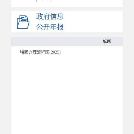
人数和资金支出...
政府信息
医疗救助
临时救助
公开年报
社会福利
标题
社会保险
特困办理流程图(2025)
稳岗就业
教育
医疗健康
公共文化体育
应急管理
国资国企
市场监管
慈善信息
建议提案