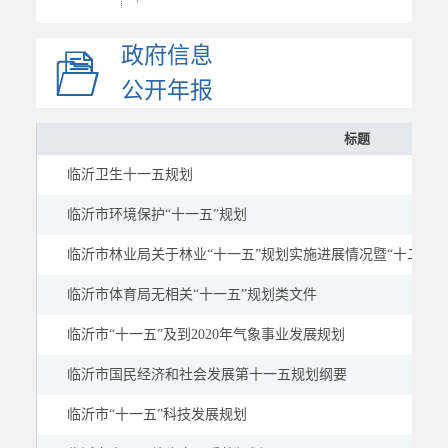
专项规划
政府信息
区域规划
国土空间规划
公开年报
部门计划总结
标题
政府工作报告
临沂卫生十一五规划
统计信息
财政信息
临沂市环境保护“十一五”规划
政府采购
临沂市林业局关于林业“十一五”规划实施进展情况暨“十二五
价格与收费
临沂市体育局无相关“十一五”规划类文件
行政许可和其他对外管...
临沂市“十一五”及到2020年气象事业发展规划
行政权力
重要部署执行公开
临沂市国民经济和社会发展第十一五规划纲要
重点领域
临沂市“十一五”科技发展规划
建议提案