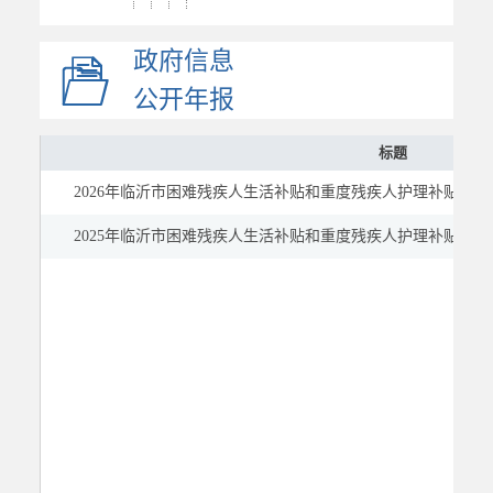
发放情况
政府信息
儿童福利
社会保险
公开年报
稳岗就业
标题
教育
2026年临沂市困难残疾人生活补贴和重度残疾人护理补贴（
医疗健康
公共文化体育
2025年临沂市困难残疾人生活补贴和重度残疾人护理补贴（
应急管理
国资国企
市场监管
慈善信息
建议提案
公示公告