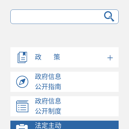
法规文件
机构职能
会议公开
决策公开
政 策
人事信息
规划计划
政府信息
政府工作报告
统计信息
公开指南
财政信息
政府信息
政府采购
公开制度
价格与收费
行政许可和其他对外管...
法定主动