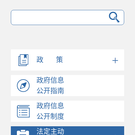
法规文件
机构职能
会议公开
决策公开
政 策
人事信息
规划计划
政府信息
政府工作报告
统计信息
公开指南
财政信息
政府信息
政府采购
公开制度
价格与收费
行政许可和其他对外管...
法定主动